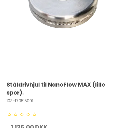
Ståldrivhjul til NanoFlow MAX (lille
spor).
103-170515001
1.126,00 DKK